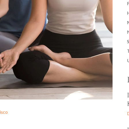
S
T
isco