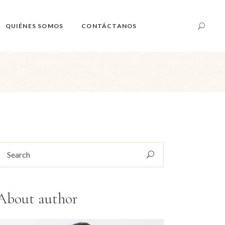
QUIÉNES SOMOS
CONTÁCTANOS
Nuestras Instalaciones
Nuestros Maestros
El Calor
Descarga y Uso de la App
Karmasoft
earch
or:
Habitaciones en alquiler
About author