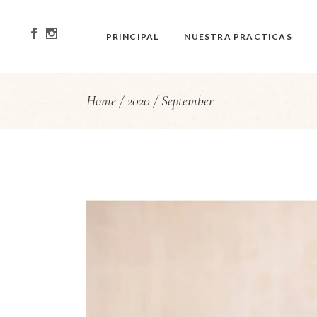
PRINCIPAL
NUESTRA PRACTICAS
Home
2020
September
Primera Clase
Bikram Yoga
Tips para tu clase
Yin Yoga
Etiquette
HIIT Pilates