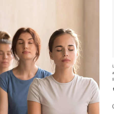
L
a
l